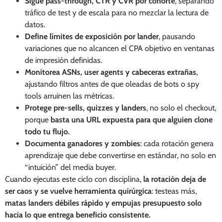
Sigue pass-through, CTR y CVR por cohorte
, separando
tráfico de test y de escala para no mezclar la lectura de
datos.
Define límites de exposición por lander
, pausando
variaciones que no alcancen el CPA objetivo en ventanas
de impresión definidas.
Monitorea ASNs, user agents y cabeceras extrañas
,
ajustando filtros antes de que oleadas de bots o spy
tools arruinen las métricas.
Protege pre-sells, quizzes y landers
, no solo el checkout,
porque
basta una URL expuesta para que alguien clone
todo tu flujo.
Documenta ganadores y zombies
: cada rotación genera
aprendizaje que debe convertirse en estándar, no solo en
“intuición” del media buyer.
Cuando ejecutas este ciclo con disciplina,
la rotación deja de
ser caos y se vuelve herramienta quirúrgica
: testeas más,
matas landers débiles rápido y empujas presupuesto solo
hacia lo que entrega beneficio consistente.