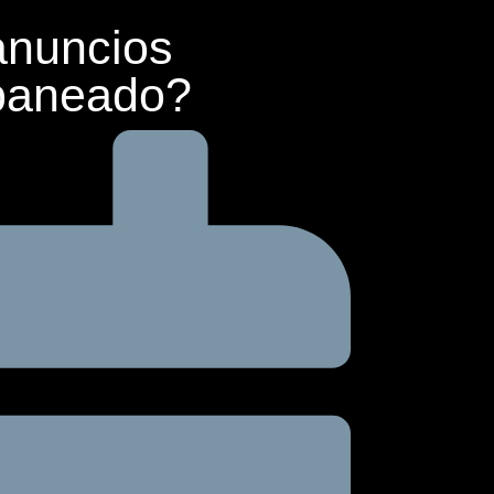
anuncios
 baneado?