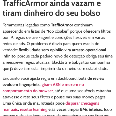
TrafficArmor ainda vazam e
tiram dinheiro do seu bolso
Ferramentas legadas como
TrafficArmor
continuam
aparecendo em listas de “top cloaker” porque oferecem filtros
por IP, regras de user-agent e condições flexíveis em várias
redes de ads. O problema é óbvio para quem escala de
verdade:
flexibilidade sem opinião vira arrasto operacional
infinito
, porque cada padrão novo de detecção obriga seu time
a reescrever regex, atualizar blacklists e babysittar campanhas
que já deveriam estar imprimindo dinheiro com estabilidade.
Enquanto você ajusta regra em dashboard,
bots de review
evoluem fingerprints,
giram ASN e mexem no
comportamento do browser
, até que uma sequência estranha
atravesse direto seus filtros e pouse nas suas money pages.
Uma única onda mal roteada pode
disparar checagens
manuais
,
resetar learning
e às vezes limpar BMs inteiras
, tudo
porque o cloaker jogou o peso da engenharia no seu time em