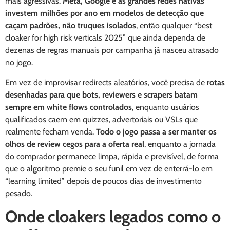
mais agressivas.
Meta, Google e as grandes redes nativas
investem milhões por ano em modelos de detecção que
caçam padrões, não truques isolados
, então qualquer “best
cloaker for high risk verticals 2025” que ainda dependa de
dezenas de regras manuais por campanha já nasceu atrasado
no jogo.
Em vez de improvisar redirects aleatórios, você precisa de
rotas
desenhadas para que bots, reviewers e scrapers batam
sempre em white flows controlados
, enquanto usuários
qualificados caem em quizzes, advertoriais ou VSLs que
realmente fecham venda.
Todo o jogo passa a ser manter os
olhos de review cegos para a oferta real
, enquanto a jornada
do comprador permanece limpa, rápida e previsível, de forma
que o algoritmo premie o seu funil em vez de enterrá-lo em
“learning limited” depois de poucos dias de investimento
pesado.
Onde cloakers legados como o