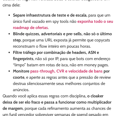
cima dele:
Separe infraestrutura de teste e de escala
, para que um
único funil vazado em spy tools não
exponha todo o seu
roadmap de ofertas
.
Blinde quizzes, advertoriais e pre-sells, não só o último
step
, porque uma URL exposta já permite que copycats
reconstruam o flow inteiro em poucas horas.
Filtre tráfego por combinação de headers, ASN e
fingerprints
, não só por IP, para que bots com endereço
“limpo” batam em rotas de isca, não em money pages.
Monitore
pass-through, CVR e velocidade de bans
por
coorte
, e aperte as regras antes que a pressão de review
destrua silenciosamente seus melhores conjuntos de
anúncios.
Quando você aplica essas regras com disciplina,
o cloaker
deixa de ser elo fraco e passa a funcionar como multiplicador
de margem
, porque cada refinamento aumenta as chances de
um funil vencedor sobreviver semanas de spend pesado em