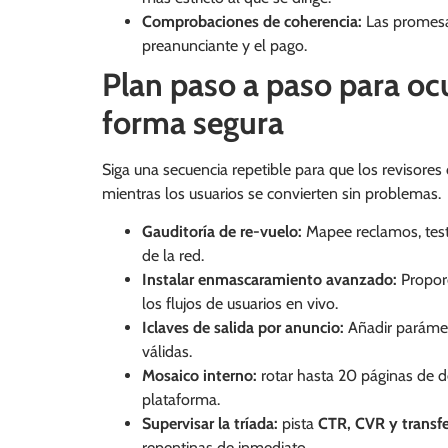
Comprobaciones de coherencia:
Las promesa
preanunciante y el pago.
Plan paso a paso para ocul
forma segura
Siga una secuencia repetible para que los revisore
mientras los usuarios se convierten sin problemas.
Gauditoría de re-vuelo:
Mapee reclamos, testi
de la red.
Instalar enmascaramiento avanzado:
Proporc
los flujos de usuarios en vivo.
Iclaves de salida por anuncio:
Añadir parámetr
válidas.
Mosaico interno:
rotar hasta 20 páginas de de
plataforma.
Supervisar la tríada:
pista
CTR, CVR y transfe
repentinas de inmediato.