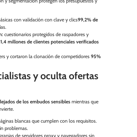
ón y segmentación protegen los presupuestos y
sicas con validación con clave y clics
99,2% de
ías.
n:
cuestionarios protegidos de raspadores y
o
1,4 millones de clientes potenciales verificados
rs y cortaron la clonación de competidores
95%
alistas y oculta ofertas
alejados de los embudos sensibles
mientras que
vierte.
áginas blancas que cumplen con los requisitos.
in problemas.
ranjas de servidores proxy y navegadores sin