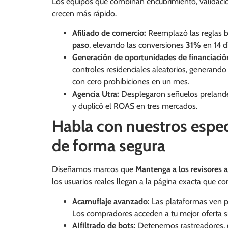
Los equipos que combinan encubrimiento, validaci
crecen más rápido.
Afiliado de comercio:
Reemplazó las reglas bá
paso
, elevando las conversiones
31%
en 14 d
Generación de oportunidades de financiació
controles residenciales aleatorios, generand
con cero prohibiciones en un mes.
Agencia Utra:
Desplegaron señuelos prelande
y duplicó el ROAS en tres mercados.
Habla con nuestros especi
de forma segura
Diseñamos marcos que
Mantenga a los revisores 
los usuarios reales llegan a la página exacta que con
Acamuflaje avanzado:
Las plataformas ven p
Los compradores acceden a tu mejor oferta s
AIfiltrado de bots:
Detenemos rastreadores, g