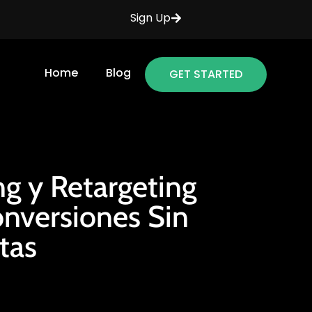
Sign Up
Home
Blog
GET STARTED
g y Retargeting
onversiones Sin
tas