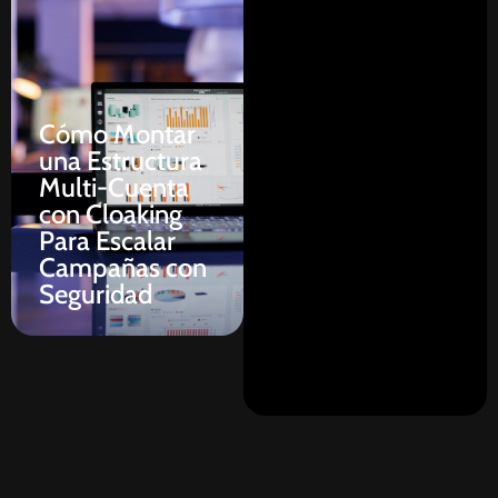
Cómo Montar
una Estructura
Multi-Cuenta
con Cloaking
Para Escalar
Campañas con
Seguridad