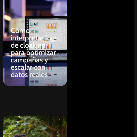
Cómo
interpretar logs
de cloaking
para optimizar
campañas y
escalar con
datos reales