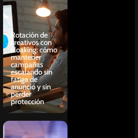
Rotación de
creativos con
cloaking: cómo
mantener
campañas
escalando sin
fatiga de
anuncio y sin
perder
protección