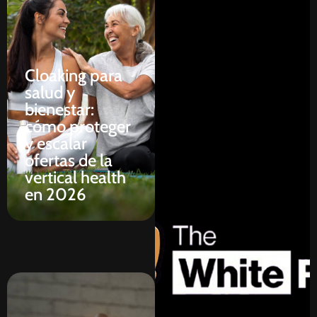
Cloaking para
salud y
bienestar:
cómo proteger
y escalar
ofertas de la
vertical health
en 2026